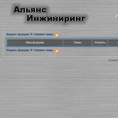
»
Индекс форума
Свежие темы
Имя форума
Темы
Ответы
»
Индекс форума
Свежие темы
Powered