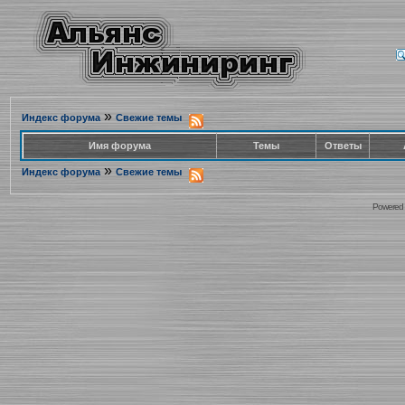
»
Индекс форума
Свежие темы
Имя форума
Темы
Ответы
»
Индекс форума
Свежие темы
Powered