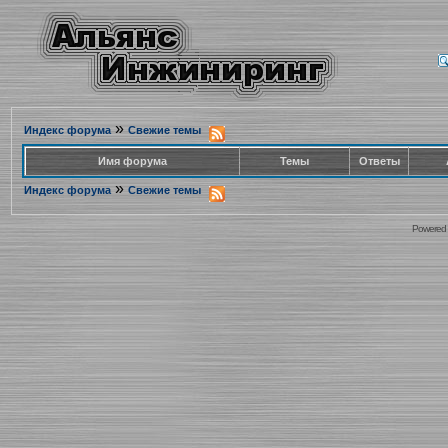
»
Индекс форума
Свежие темы
Имя форума
Темы
Ответы
»
Индекс форума
Свежие темы
Powered