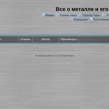
Все о металле и его
Поиск
Свежие темы
Горячие Темы
У
Модерация
Регистрация
ы
Ответы
Автор
Просмотры
Powered by
JForum 2.1.9
©
JForum Team