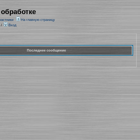
 обработке
частники
На главную страницу
/
Вход
Последнее сообщение