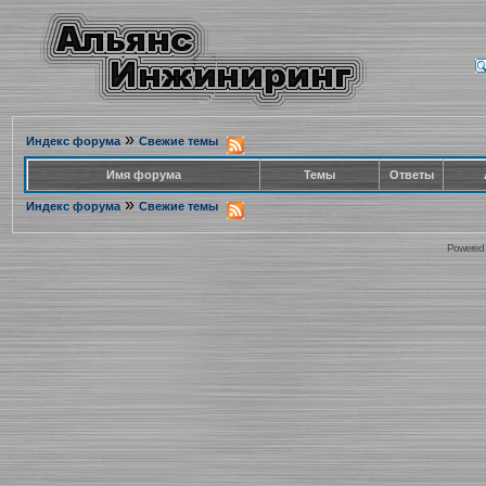
»
Индекс форума
Свежие темы
Имя форума
Темы
Ответы
»
Индекс форума
Свежие темы
Powered