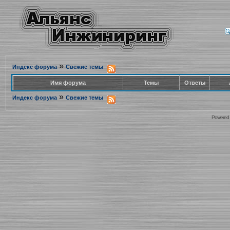
»
Индекс форума
Свежие темы
Имя форума
Темы
Ответы
»
Индекс форума
Свежие темы
Powered