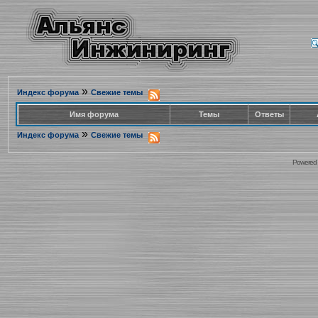
»
Индекс форума
Свежие темы
Имя форума
Темы
Ответы
»
Индекс форума
Свежие темы
Powered