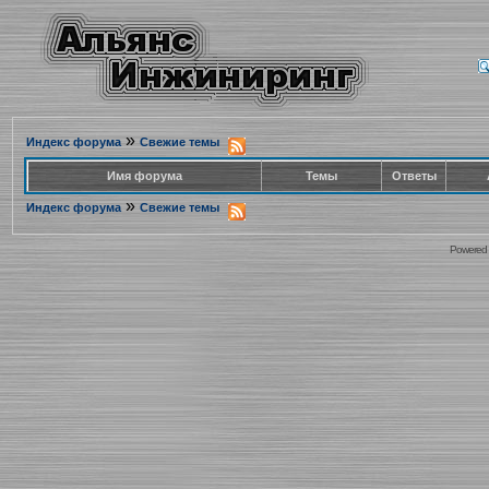
»
Индекс форума
Свежие темы
Имя форума
Темы
Ответы
»
Индекс форума
Свежие темы
Powered