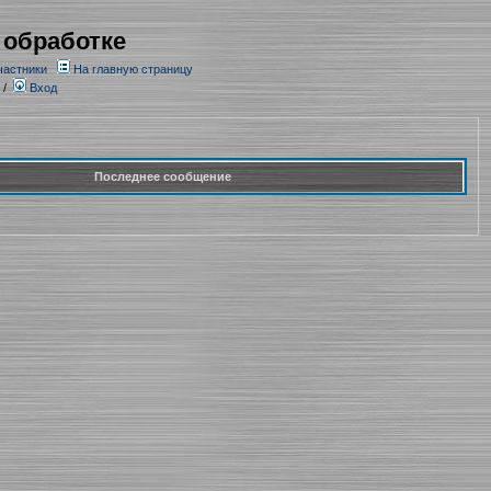
 обработке
частники
На главную страницу
/
Вход
Последнее сообщение