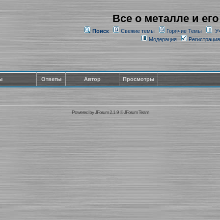
Все о металле и его
Поиск
Свежие темы
Горячие Темы
У
Модерация
Регистрация
ы
Ответы
Автор
Просмотры
Powered by
JForum 2.1.9
©
JForum Team