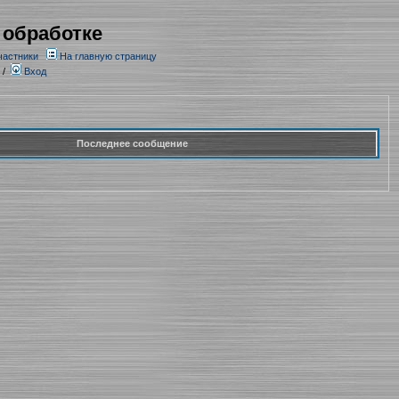
 обработке
частники
На главную страницу
/
Вход
Последнее сообщение