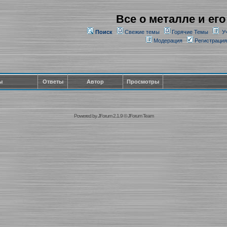
Все о металле и его
Поиск
Свежие темы
Горячие Темы
У
Модерация
Регистрация
ы
Ответы
Автор
Просмотры
Powered by
JForum 2.1.9
©
JForum Team