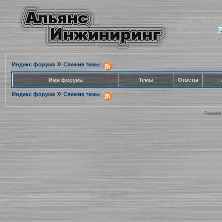
»
Индекс форума
Свежие темы
Имя форума
Темы
Ответы
»
Индекс форума
Свежие темы
Powered