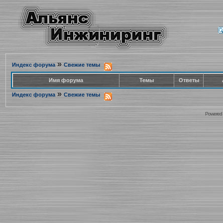
»
Индекс форума
Свежие темы
Имя форума
Темы
Ответы
»
Индекс форума
Свежие темы
Powered