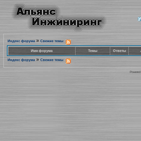
»
Индекс форума
Свежие темы
Имя форума
Темы
Ответы
»
Индекс форума
Свежие темы
Powered