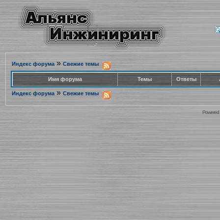
»
Индекс форума
Свежие темы
Имя форума
Темы
Ответы
»
Индекс форума
Свежие темы
Powered