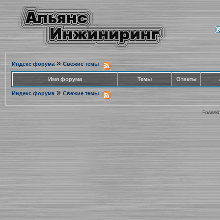
»
Индекс форума
Свежие темы
Имя форума
Темы
Ответы
»
Индекс форума
Свежие темы
Powered