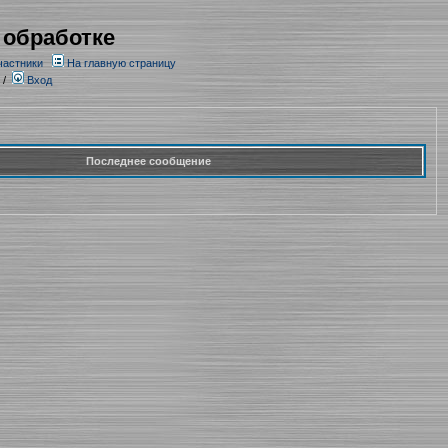
 обработке
частники
На главную страницу
/
Вход
Последнее сообщение