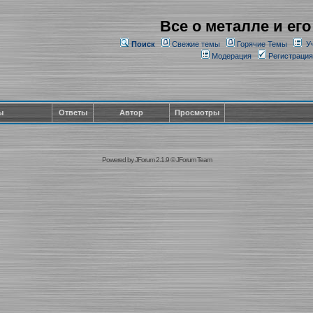
Все о металле и его
Поиск
Свежие темы
Горячие Темы
У
Модерация
Регистрация
ы
Ответы
Автор
Просмотры
Powered by
JForum 2.1.9
©
JForum Team