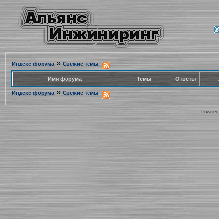
»
Индекс форума
Свежие темы
Имя форума
Темы
Ответы
»
Индекс форума
Свежие темы
Powered