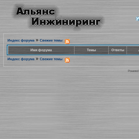
»
Индекс форума
Свежие темы
Имя форума
Темы
Ответы
»
Индекс форума
Свежие темы
Powered