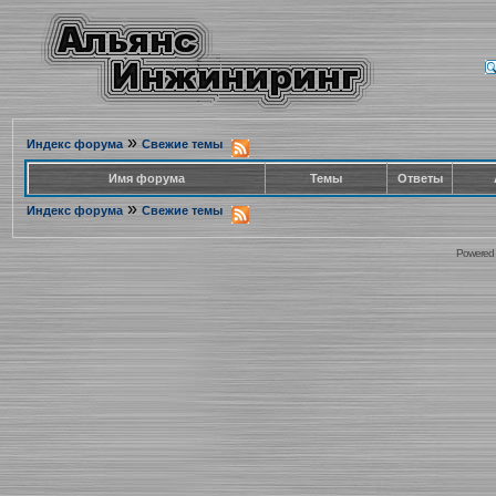
»
Индекс форума
Свежие темы
Имя форума
Темы
Ответы
»
Индекс форума
Свежие темы
Powered