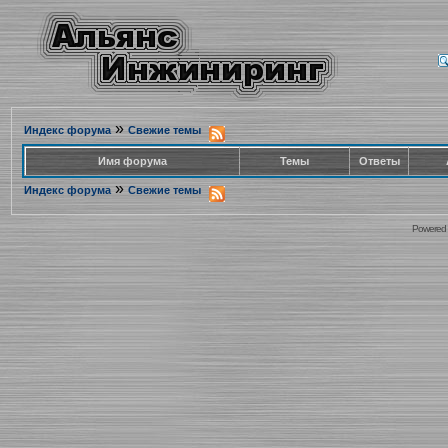
»
Индекс форума
Свежие темы
Имя форума
Темы
Ответы
»
Индекс форума
Свежие темы
Powered