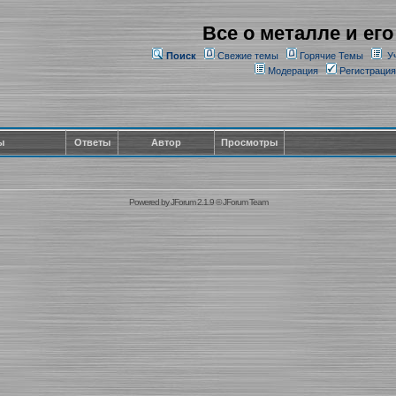
Все о металле и его
Поиск
Свежие темы
Горячие Темы
У
Модерация
Регистрация
ы
Ответы
Автор
Просмотры
Powered by
JForum 2.1.9
©
JForum Team