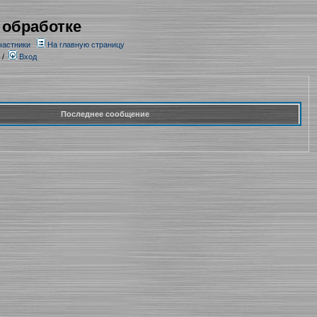
 обработке
частники
На главную страницу
/
Вход
Последнее сообщение