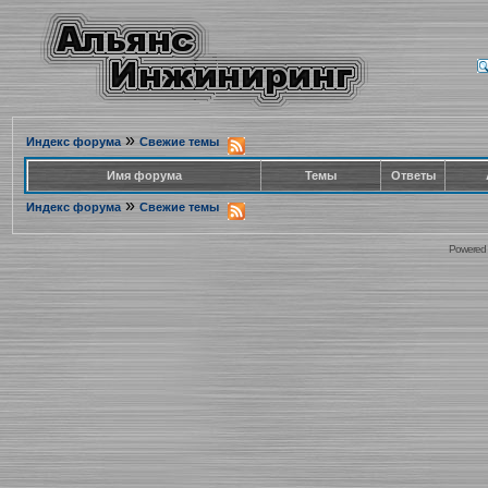
»
Индекс форума
Свежие темы
Имя форума
Темы
Ответы
»
Индекс форума
Свежие темы
Powered