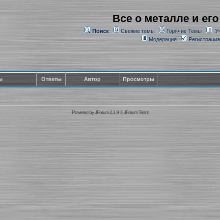
Все о металле и его
Поиск
Свежие темы
Горячие Темы
У
Модерация
Регистрация
ы
Ответы
Автор
Просмотры
Powered by
JForum 2.1.9
©
JForum Team