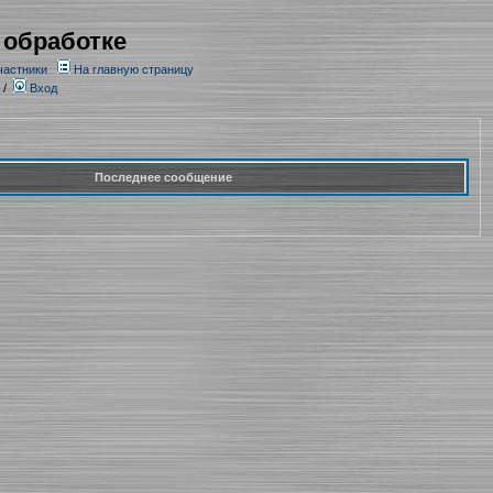
 обработке
частники
На главную страницу
/
Вход
Последнее сообщение