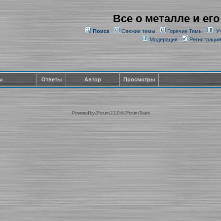
Все о металле и его
Поиск
Свежие темы
Горячие Темы
У
Модерация
Регистрация
ы
Ответы
Автор
Просмотры
Powered by
JForum 2.1.9
©
JForum Team