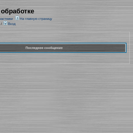
 обработке
частники
На главную страницу
/
Вход
Последнее сообщение