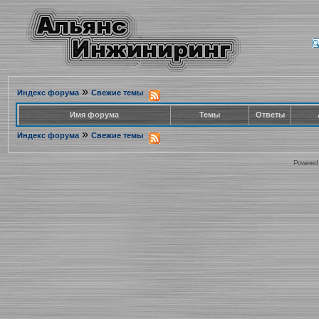
»
Индекс форума
Свежие темы
Имя форума
Темы
Ответы
»
Индекс форума
Свежие темы
Powered