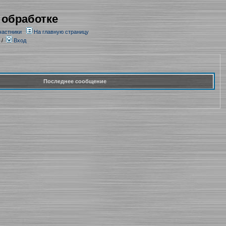
 обработке
частники
На главную страницу
/
Вход
Последнее сообщение