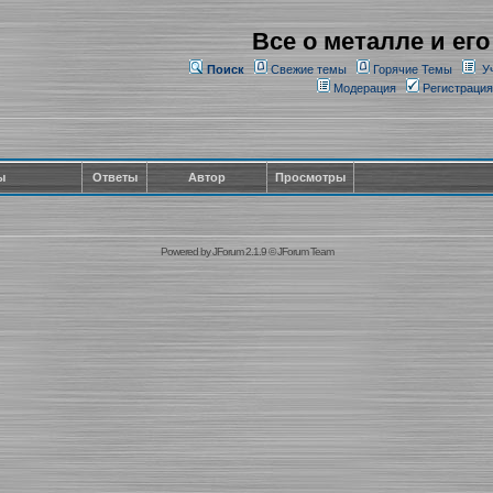
Все о металле и его
Поиск
Свежие темы
Горячие Темы
У
Модерация
Регистрация
ы
Ответы
Автор
Просмотры
Powered by
JForum 2.1.9
©
JForum Team