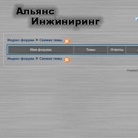
»
Индекс форума
Свежие темы
Имя форума
Темы
Ответы
»
Индекс форума
Свежие темы
Powered