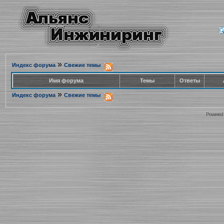
»
Индекс форума
Свежие темы
Имя форума
Темы
Ответы
»
Индекс форума
Свежие темы
Powered