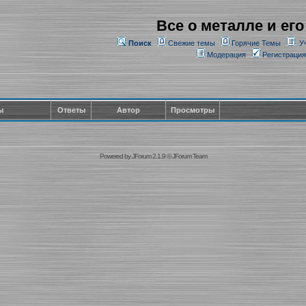
Все о металле и его
Поиск
Свежие темы
Горячие Темы
У
Модерация
Регистрация
ы
Ответы
Автор
Просмотры
Powered by
JForum 2.1.9
©
JForum Team