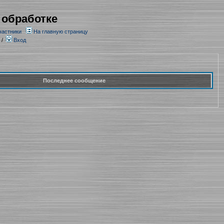
 обработке
частники
На главную страницу
/
Вход
Последнее сообщение