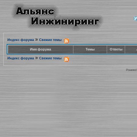
»
Индекс форума
Свежие темы
Имя форума
Темы
Ответы
»
Индекс форума
Свежие темы
Powered