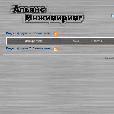
»
Индекс форума
Свежие темы
Имя форума
Темы
Ответы
»
Индекс форума
Свежие темы
Powered