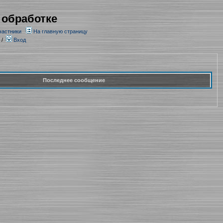
 обработке
частники
На главную страницу
/
Вход
Последнее сообщение