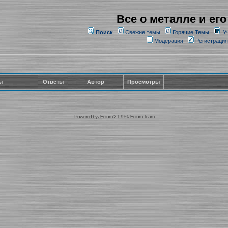
Все о металле и его
Поиск
Свежие темы
Горячие Темы
У
Модерация
Регистрация
ы
Ответы
Автор
Просмотры
Powered by
JForum 2.1.9
©
JForum Team