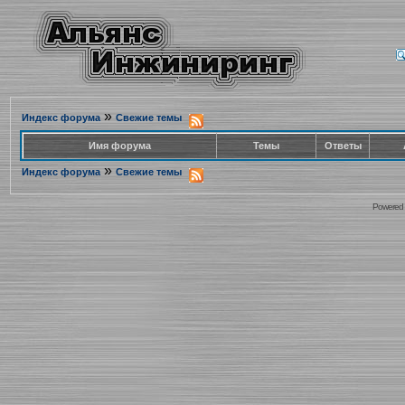
»
Индекс форума
Свежие темы
Имя форума
Темы
Ответы
»
Индекс форума
Свежие темы
Powered