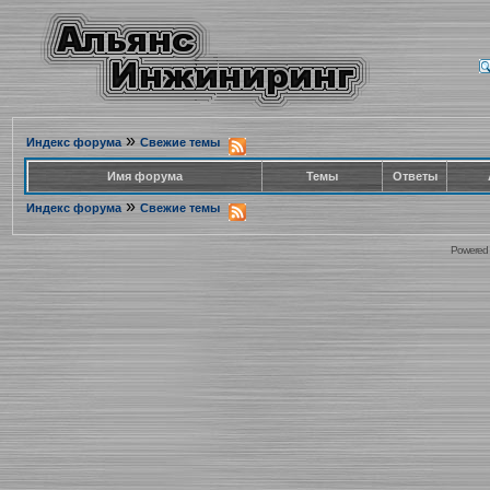
»
Индекс форума
Свежие темы
Имя форума
Темы
Ответы
»
Индекс форума
Свежие темы
Powered