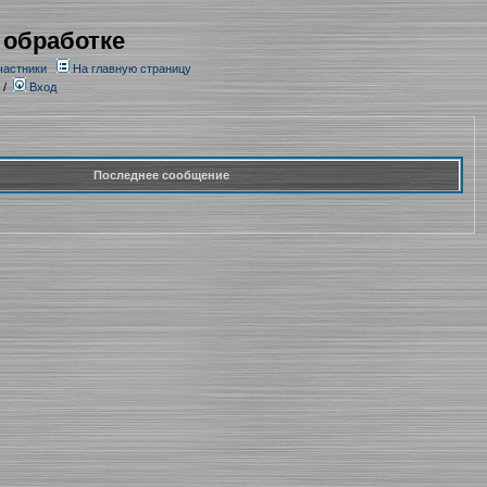
 обработке
частники
На главную страницу
/
Вход
Последнее сообщение