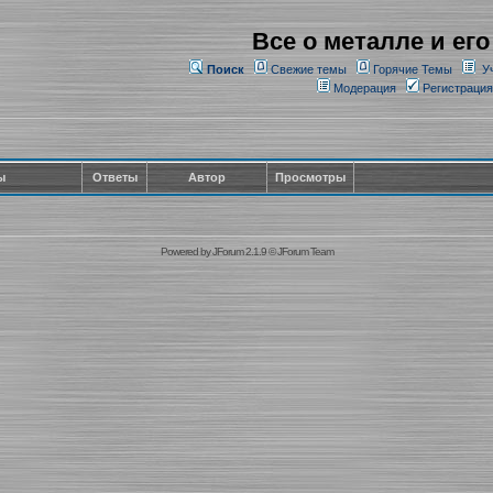
Все о металле и его
Поиск
Свежие темы
Горячие Темы
У
Модерация
Регистрация
ы
Ответы
Автор
Просмотры
Powered by
JForum 2.1.9
©
JForum Team