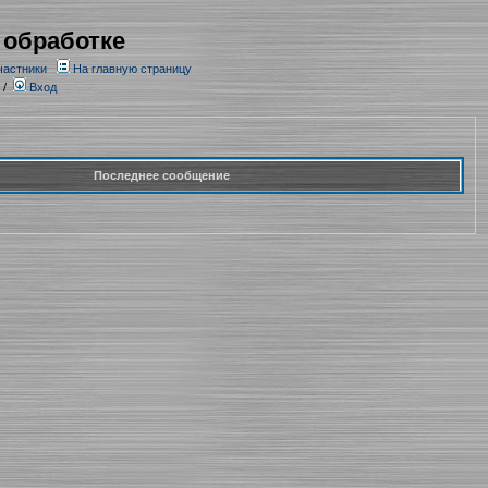
 обработке
частники
На главную страницу
/
Вход
Последнее сообщение