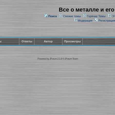
Все о металле и его
Поиск
Свежие темы
Горячие Темы
У
Модерация
Регистрация
ы
Ответы
Автор
Просмотры
Powered by
JForum 2.1.9
©
JForum Team