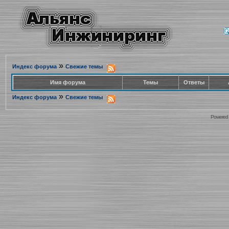
»
Индекс форума
Свежие темы
Имя форума
Темы
Ответы
»
Индекс форума
Свежие темы
Powered