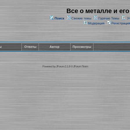
Все о металле и его
Поиск
Свежие темы
Горячие Темы
У
Модерация
Регистрация
ы
Ответы
Автор
Просмотры
Powered by
JForum 2.1.9
©
JForum Team