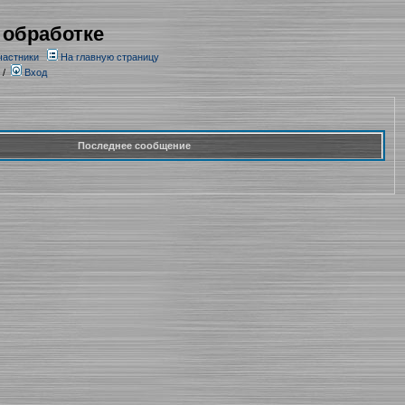
 обработке
частники
На главную страницу
/
Вход
Последнее сообщение