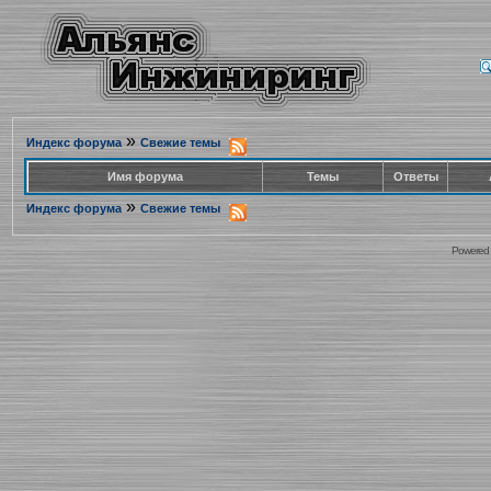
»
Индекс форума
Свежие темы
Имя форума
Темы
Ответы
»
Индекс форума
Свежие темы
Powered