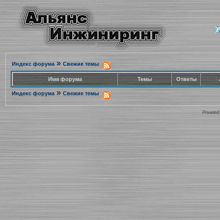
»
Индекс форума
Свежие темы
Имя форума
Темы
Ответы
»
Индекс форума
Свежие темы
Powered