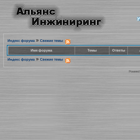
»
Индекс форума
Свежие темы
Имя форума
Темы
Ответы
»
Индекс форума
Свежие темы
Powered