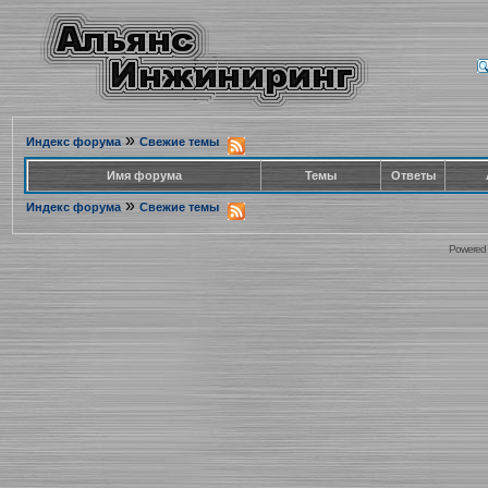
»
Индекс форума
Свежие темы
Имя форума
Темы
Ответы
»
Индекс форума
Свежие темы
Powered