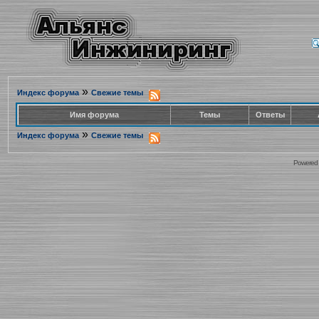
»
Индекс форума
Свежие темы
Имя форума
Темы
Ответы
»
Индекс форума
Свежие темы
Powered