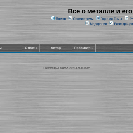
Все о металле и его
Поиск
Свежие темы
Горячие Темы
У
Модерация
Регистрация
ы
Ответы
Автор
Просмотры
Powered by
JForum 2.1.9
©
JForum Team