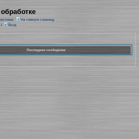
 обработке
частники
На главную страницу
/
Вход
Последнее сообщение