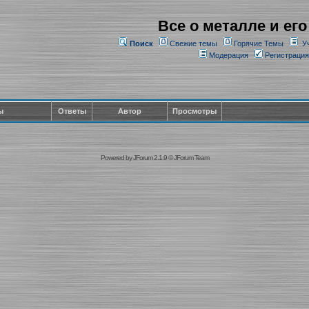
Все о металле и его
Поиск
Свежие темы
Горячие Темы
У
Модерация
Регистрация
ы
Ответы
Автор
Просмотры
Powered by
JForum 2.1.9
©
JForum Team