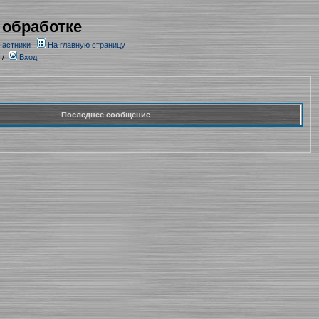
 обработке
частники
На главную страницу
/
Вход
Последнее сообщение