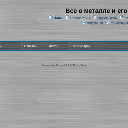
Все о металле и его
Поиск
Свежие темы
Горячие Темы
У
Модерация
Регистрация
ы
Ответы
Автор
Просмотры
Powered by
JForum 2.1.9
©
JForum Team