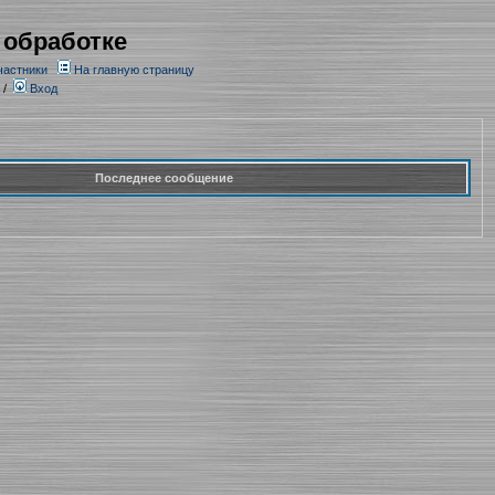
 обработке
частники
На главную страницу
/
Вход
Последнее сообщение