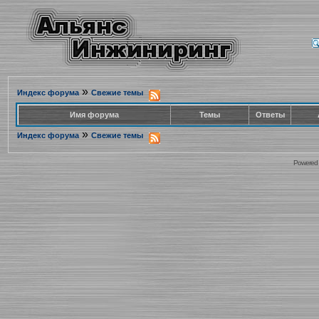
»
Индекс форума
Свежие темы
Имя форума
Темы
Ответы
»
Индекс форума
Свежие темы
Powered