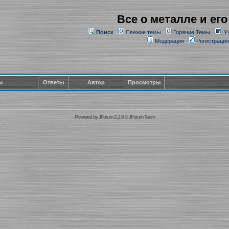
Все о металле и его
Поиск
Свежие темы
Горячие Темы
У
Модерация
Регистрация
ы
Ответы
Автор
Просмотры
Powered by
JForum 2.1.9
©
JForum Team