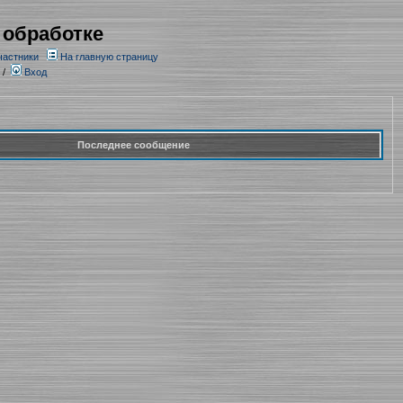
 обработке
частники
На главную страницу
/
Вход
Последнее сообщение