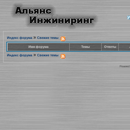
»
Индекс форума
Свежие темы
Имя форума
Темы
Ответы
»
Индекс форума
Свежие темы
Powered