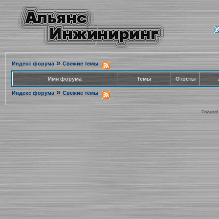
»
Индекс форума
Свежие темы
Имя форума
Темы
Ответы
»
Индекс форума
Свежие темы
Powered